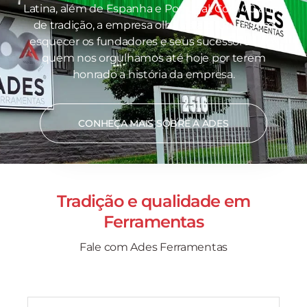
Latina, além de Espanha e Portugal. Com 70 anos
de tradição, a empresa olha para o futuro sem
esquecer os fundadores e seus sucessores, por
quem nos orgulhamos até hoje por terem
honrado a história da empresa.
CONHEÇA MAIS SOBRE A ADES
Tradição e qualidade em
Ferramentas
Fale com Ades Ferramentas