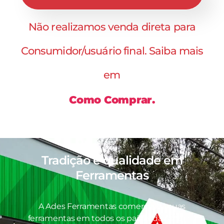
Não realizamos venda direta para
Consumidor/usuário final. Saiba mais
em
Como Comprar.
Tradição e qualidade em
Ferramentas
A Ades Ferramentas comercializa suas
ferramentas em todos os países da América