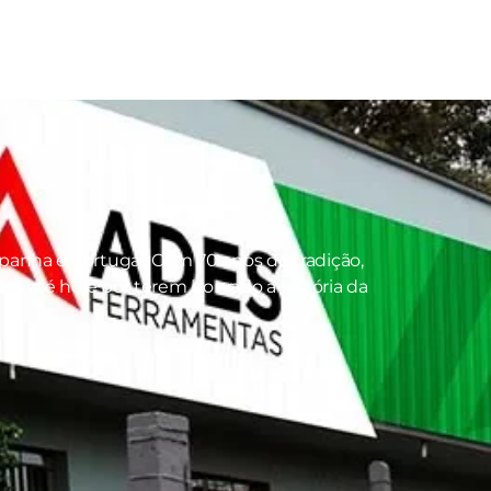
panha e Portugal. Com 70 anos de tradição,
s até hoje por terem honrado a história da