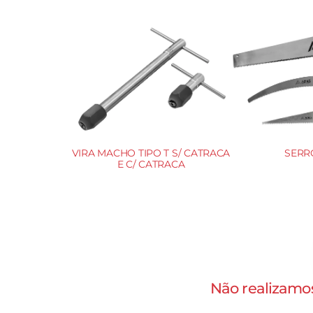
DORES
VIRA MACHO TIPO T S/ CATRACA
SERR
E C/ CATRACA
Não realizamos