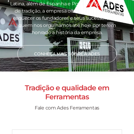
Latina, além de Espanha e Portugal. Com 70 anos
de tradição, a empresa olha para o futuro sem
esquecer os fundadores e seus sucessores, por
quem nos orgulhamos até hoje por terem
honrado a história da empresa.
CONHEÇA MAIS SOBRE A ADES
Tradição e qualidade em
Ferramentas
Fale com Ades Ferramentas