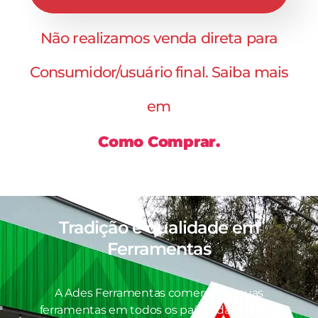
Não realizamos venda direta para
Consumidor/usuário final. Saiba mais
em
Como Comprar.
Tradição e qualidade em
Ferramentas
A Ades Ferramentas comercializa suas
ferramentas em todos os países da América