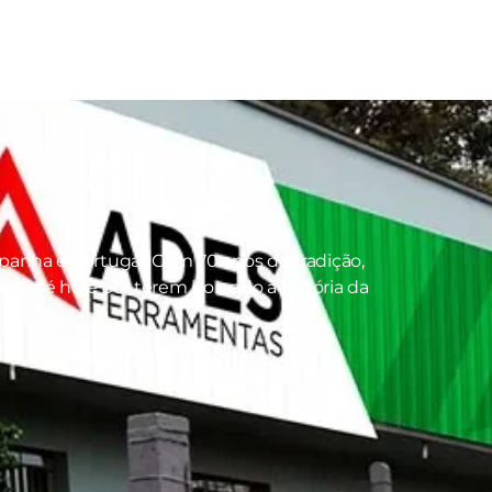
panha e Portugal. Com 70 anos de tradição,
s até hoje por terem honrado a história da