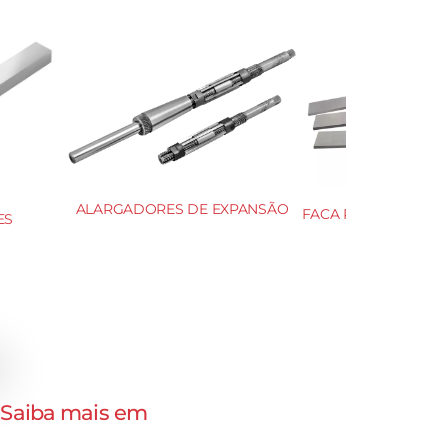
CHATA 15×150
SERRAS CIRCULARES HSS DIN
1837 A e 1838 B
. Saiba mais em