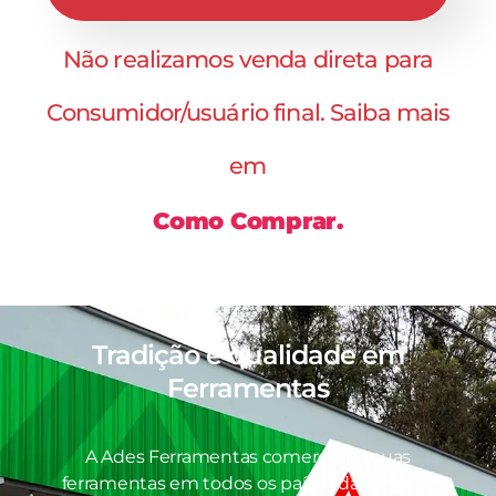
Não realizamos venda direta para
Consumidor/usuário final. Saiba mais
em
Como Comprar.
Tradição e qualidade em
Ferramentas
A Ades Ferramentas comercializa suas
ferramentas em todos os países da América