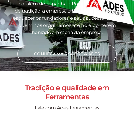
Latina, além de Espanha e Portugal. Com 70 anos
de tradição, a empresa olha para o futuro sem
esquecer os fundadores e seus sucessores, por
quem nos orgulhamos até hoje por terem
honrado a história da empresa.
CONHEÇA MAIS SOBRE A ADES
Tradição e qualidade em
Ferramentas
Fale com Ades Ferramentas