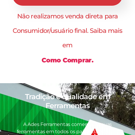
Não realizamos venda direta para
Consumidor/usuário final. Saiba mais
em
Como Comprar.
Tradição e qualidade em
Ferramentas
A Ades Ferramentas comercializa suas
ferramentas em todos os países da América