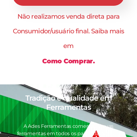
Não realizamos venda direta para
Consumidor/usuário final. Saiba mais
em
Como Comprar.
Tradição e qualidade em
Ferramentas
A Ades Ferramentas comercializa suas
ferramentas em todos os países da América