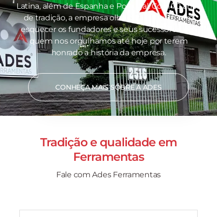
Latina, além de Espanha e Portugal. Com 70 anos
de tradição, a empresa olha para o futuro sem
esquecer os fundadores e seus sucessores, por
quem nos orgulhamos até hoje por terem
honrado a história da empresa.
CONHEÇA MAIS SOBRE A ADES
Tradição e qualidade em
Ferramentas
Fale com Ades Ferramentas