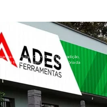
panha e Portugal. Com 70 anos de tradição,
s até hoje por terem honrado a história da