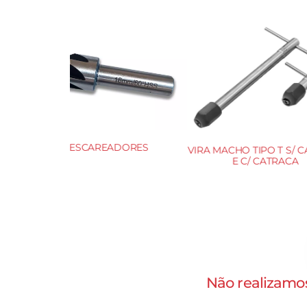
DORES
VIRA MACHO TIPO T S/ CATRACA
SERR
E C/ CATRACA
Não realizamos