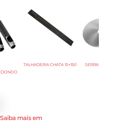
CHATA 15×150
SERRAS CIRCULARES HSS DIN
1837 A e 1838 B
. Saiba mais em