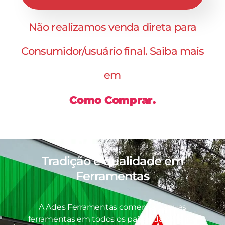
Não realizamos venda direta para
Consumidor/usuário final. Saiba mais
em
Como Comprar.
Tradição e qualidade em
Ferramentas
A Ades Ferramentas comercializa suas
ferramentas em todos os países da América