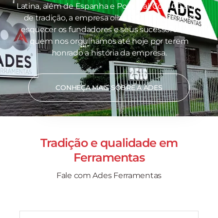
Latina, além de Espanha e Portugal. Com 70 anos
de tradição, a empresa olha para o futuro sem
esquecer os fundadores e seus sucessores, por
quem nos orgulhamos até hoje por terem
honrado a história da empresa.
CONHEÇA MAIS SOBRE A ADES
Tradição e qualidade em
Ferramentas
Fale com Ades Ferramentas