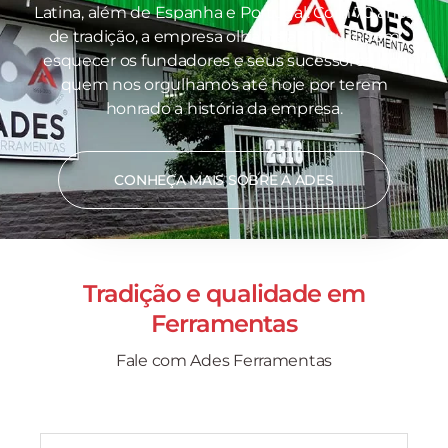
Latina, além de Espanha e Portugal. Com 70 anos
de tradição, a empresa olha para o futuro sem
esquecer os fundadores e seus sucessores, por
quem nos orgulhamos até hoje por terem
honrado a história da empresa.
CONHEÇA MAIS SOBRE A ADES
Tradição e qualidade em
Ferramentas
Fale com Ades Ferramentas