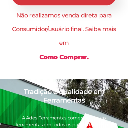
Não realizamos venda direta para
Consumidor/usuário final. Saiba mais
em
Como Comprar.
Tradição e qualidade em
Ferramentas
A Ades Ferramentas comercializa suas
ferramentas em todos os países da América