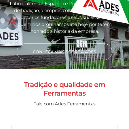
Latina, além de Espanha e Portugal. Com 70 anos
de tradição, a empresa olha para o futuro sem
esquecer os fundadores e seus sucessores, por
quem nos orgulhamos até hoje por terem
honrado a história da empresa.
CONHEÇA MAIS SOBRE A ADES
Tradição e qualidade em
Ferramentas
Fale com Ades Ferramentas