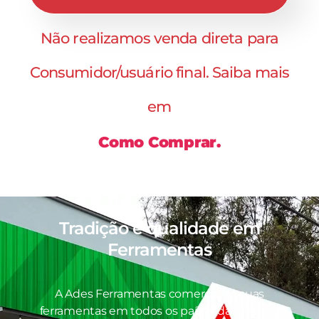
Não realizamos venda direta para
Consumidor/usuário final. Saiba mais
em
Como Comprar.
Tradição e qualidade em
Ferramentas
A Ades Ferramentas comercializa suas
ferramentas em todos os países da América