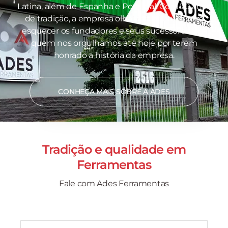
Latina, além de Espanha e Portugal. Com 70 anos
de tradição, a empresa olha para o futuro sem
esquecer os fundadores e seus sucessores, por
quem nos orgulhamos até hoje por terem
honrado a história da empresa.
CONHEÇA MAIS SOBRE A ADES
Tradição e qualidade em
Ferramentas
Fale com Ades Ferramentas