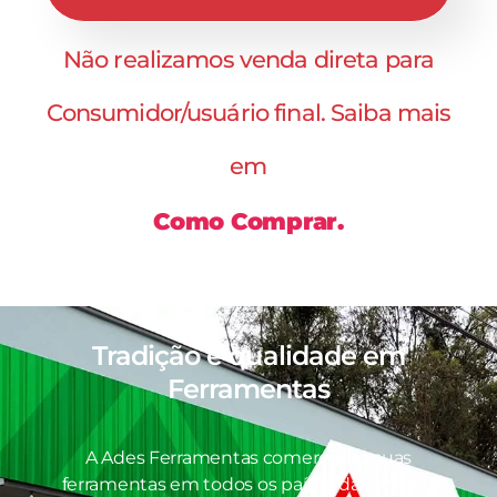
Não realizamos venda direta para
Consumidor/usuário final. Saiba mais
em
Como Comprar.
Tradição e qualidade em
Ferramentas
A Ades Ferramentas comercializa suas
ferramentas em todos os países da América