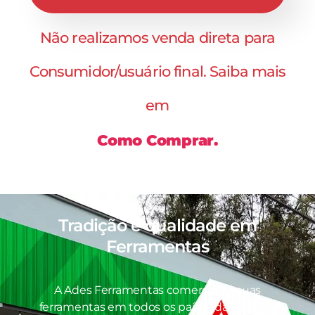
Não realizamos venda direta para
Consumidor/usuário final. Saiba mais
em
Como Comprar.
Tradição e qualidade em
Ferramentas
A Ades Ferramentas comercializa suas
ferramentas em todos os países da América