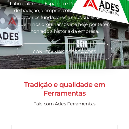
Latina, além de Espanha e Portugal. Com 70 anos
de tradição, a empresa olha para o futuro sem
esquecer os fundadores e seus sucessores, por
quem nos orgulhamos até hoje por terem
honrado a história da empresa.
CONHEÇA MAIS SOBRE A ADES
Tradição e qualidade em
Ferramentas
Fale com Ades Ferramentas