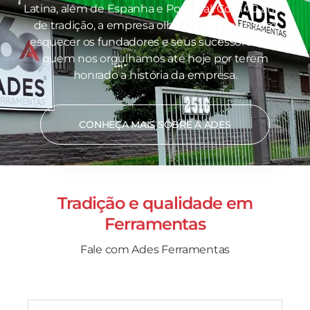
Latina, além de Espanha e Portugal. Com 70 anos
de tradição, a empresa olha para o futuro sem
esquecer os fundadores e seus sucessores, por
quem nos orgulhamos até hoje por terem
honrado a história da empresa.
CONHEÇA MAIS SOBRE A ADES
Tradição e qualidade em
Ferramentas
Fale com Ades Ferramentas