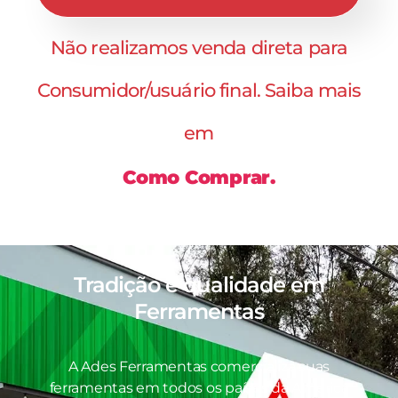
Não realizamos venda direta para
Consumidor/usuário final. Saiba mais
em
Como Comprar.
Tradição e qualidade em
Ferramentas
A Ades Ferramentas comercializa suas
ferramentas em todos os países da América