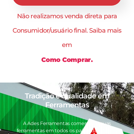
Não realizamos venda direta para
Consumidor/usuário final. Saiba mais
em
Como Comprar.
Tradição e qualidade em
Ferramentas
A Ades Ferramentas comercializa suas
ferramentas em todos os países da América