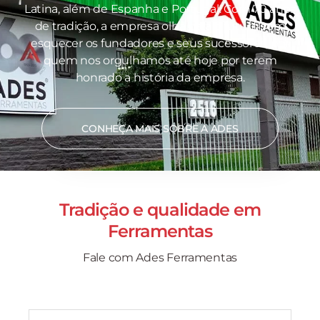
Latina, além de Espanha e Portugal. Com 70 anos
de tradição, a empresa olha para o futuro sem
esquecer os fundadores e seus sucessores, por
quem nos orgulhamos até hoje por terem
honrado a história da empresa.
CONHEÇA MAIS SOBRE A ADES
Tradição e qualidade em
Ferramentas
Fale com Ades Ferramentas