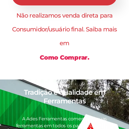
Não realizamos venda direta para
Consumidor/usuário final. Saiba mais
em
Como Comprar.
Tradição e qualidade em
Ferramentas
A Ades Ferramentas comercializa suas
ferramentas em todos os países da América