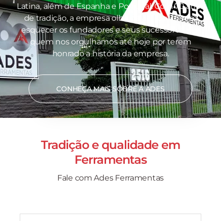
Latina, além de Espanha e Portugal. Com 70 anos
de tradição, a empresa olha para o futuro sem
esquecer os fundadores e seus sucessores, por
quem nos orgulhamos até hoje por terem
honrado a história da empresa.
CONHEÇA MAIS SOBRE A ADES
Tradição e qualidade em
Ferramentas
Fale com Ades Ferramentas