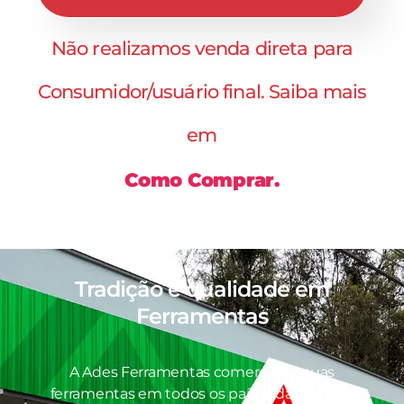
Não realizamos venda direta para
Consumidor/usuário final. Saiba mais
em
Como Comprar.
Tradição e qualidade em
Ferramentas
A Ades Ferramentas comercializa suas
ferramentas em todos os países da América