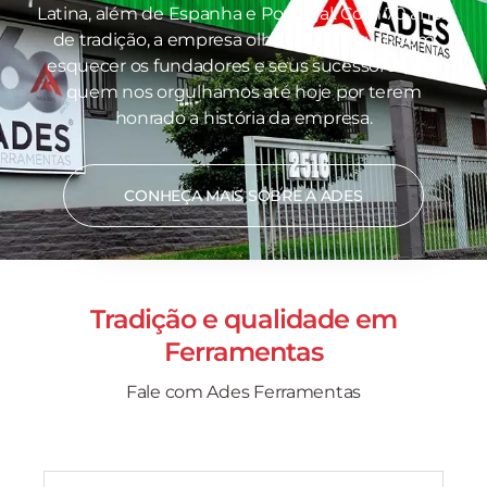
Latina, além de Espanha e Portugal. Com 70 anos
de tradição, a empresa olha para o futuro sem
esquecer os fundadores e seus sucessores, por
quem nos orgulhamos até hoje por terem
honrado a história da empresa.
CONHEÇA MAIS SOBRE A ADES
Tradição e qualidade em
Ferramentas
Fale com Ades Ferramentas