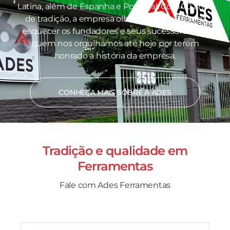
Latina, além de Espanha e Portugal. Com 70 anos
de tradição, a empresa olha para o futuro sem
esquecer os fundadores e seus sucessores, por
quem nos orgulhamos até hoje por terem
honrado a história da empresa.
CONHEÇA MAIS SOBRE A ADES
Tradição e qualidade em
Ferramentas
Fale com Ades Ferramentas