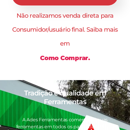
Não realizamos venda direta para
Consumidor/usuário final. Saiba mais
em
Como Comprar.
Tradição e qualidade em
Ferramentas
A Ades Ferramentas comercializa suas
ferramentas em todos os países da América