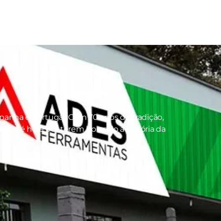
panha e Portugal. Com 70 anos de tradição,
s até hoje por terem honrado a história da