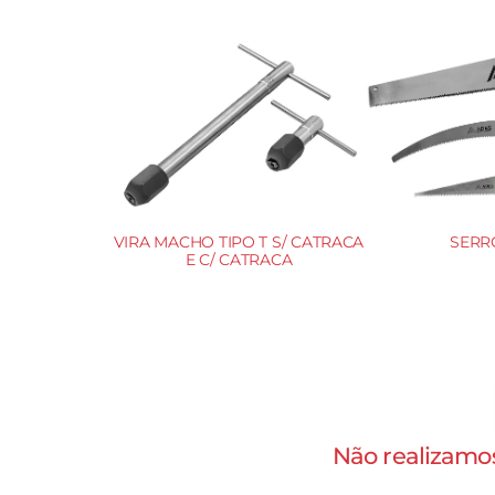
DORES
VIRA MACHO TIPO T S/ CATRACA
SERR
E C/ CATRACA
Não realizamos