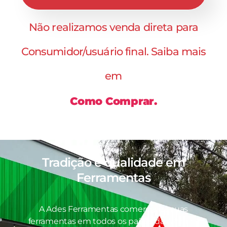
Não realizamos venda direta para
Consumidor/usuário final. Saiba mais
em
Como Comprar.
Tradição e qualidade em
Ferramentas
A Ades Ferramentas comercializa suas
ferramentas em todos os países da América