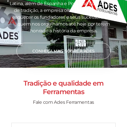
Latina, além de Espanha e Portugal. Com 70 anos
de tradição, a empresa olha para o futuro sem
esquecer os fundadores e seus sucessores, por
quem nos orgulhamos até hoje por terem
honrado a história da empresa.
CONHEÇA MAIS SOBRE A ADES
Tradição e qualidade em
Ferramentas
Fale com Ades Ferramentas