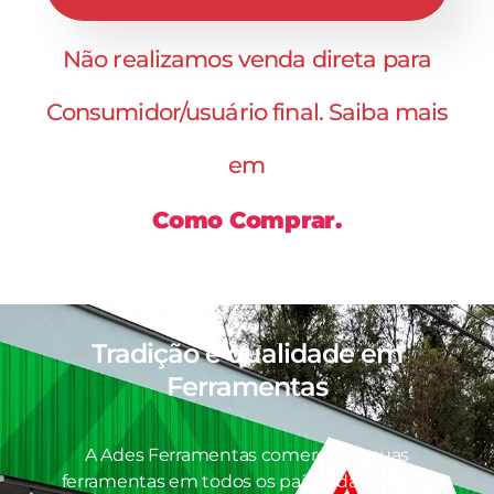
Não realizamos venda direta para
Consumidor/usuário final. Saiba mais
em
Como Comprar.
Tradição e qualidade em
Ferramentas
A Ades Ferramentas comercializa suas
ferramentas em todos os países da América