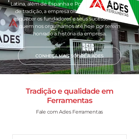
Latina, além de Espanha e Portugal. Com 70 anos
de tradição, a empresa olha para o futuro sem
esquecer os fundadores e seus sucessores, por
quem nos orgulhamos até hoje por terem
honrado a história da empresa.
CONHEÇA MAIS SOBRE A ADES
Tradição e qualidade em
Ferramentas
Fale com Ades Ferramentas