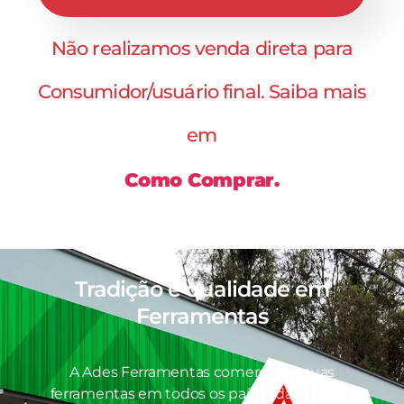
Não realizamos venda direta para
Consumidor/usuário final. Saiba mais
em
Como Comprar.
Tradição e qualidade em
Ferramentas
A Ades Ferramentas comercializa suas
ferramentas em todos os países da América