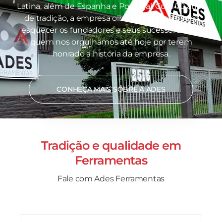
Latina, além de Espanha e Portugal. Com 70 anos
de tradição, a empresa olha para o futuro sem
esquecer os fundadores e seus sucessores, por
quem nos orgulhamos até hoje por terem
honrado a história da empresa.
CONHEÇA MAIS SOBRE A ADES
Tradição e qualidade em
Ferramentas
Fale com Ades Ferramentas