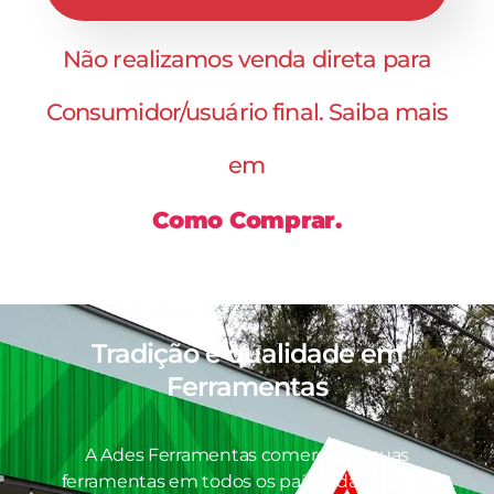
Não realizamos venda direta para
Consumidor/usuário final. Saiba mais
em
Como Comprar.
Tradição e qualidade em
Ferramentas
A Ades Ferramentas comercializa suas
ferramentas em todos os países da América