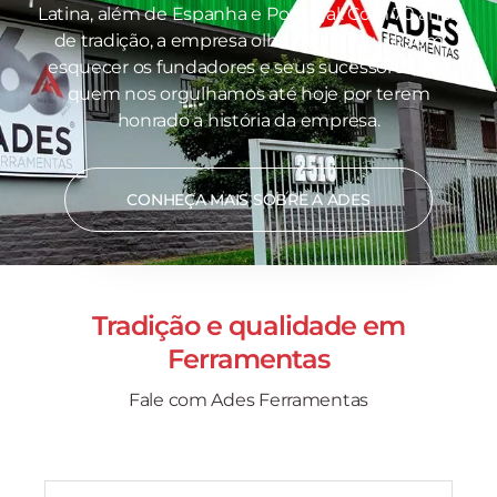
Latina, além de Espanha e Portugal. Com 70 anos
de tradição, a empresa olha para o futuro sem
esquecer os fundadores e seus sucessores, por
quem nos orgulhamos até hoje por terem
honrado a história da empresa.
CONHEÇA MAIS SOBRE A ADES
Tradição e qualidade em
Ferramentas
Fale com Ades Ferramentas