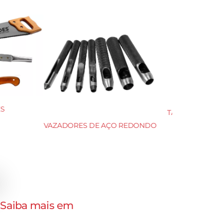
CHATA 15×150
SERRAS CIRCULARES HSS DIN
1837 A e 1838 B
. Saiba mais em