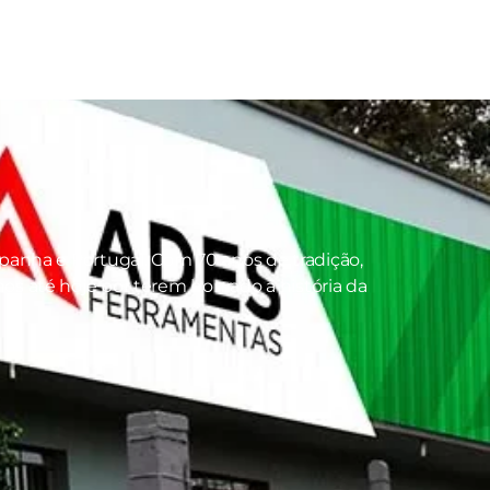
panha e Portugal. Com 70 anos de tradição,
s até hoje por terem honrado a história da