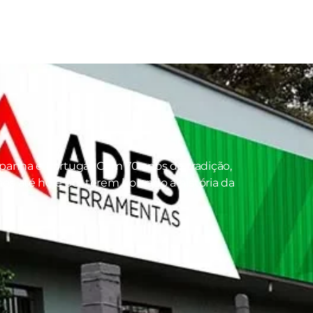
panha e Portugal. Com 70 anos de tradição,
s até hoje por terem honrado a história da