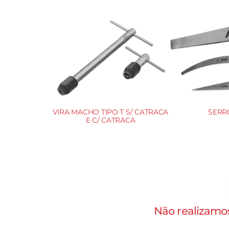
DORES
VIRA MACHO TIPO T S/ CATRACA
SERR
E C/ CATRACA
Não realizamos