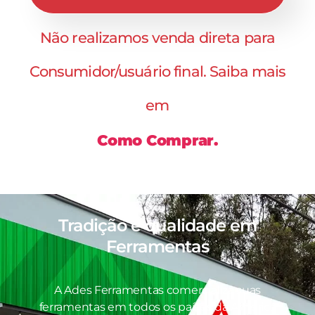
Não realizamos venda direta para
Consumidor/usuário final. Saiba mais
em
Como Comprar.
Tradição e qualidade em
Ferramentas
A Ades Ferramentas comercializa suas
ferramentas em todos os países da América