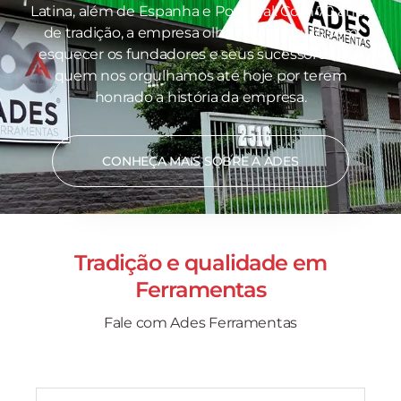
Latina, além de Espanha e Portugal. Com 70 anos
de tradição, a empresa olha para o futuro sem
esquecer os fundadores e seus sucessores, por
quem nos orgulhamos até hoje por terem
honrado a história da empresa.
CONHEÇA MAIS SOBRE A ADES
Tradição e qualidade em
Ferramentas
Fale com Ades Ferramentas