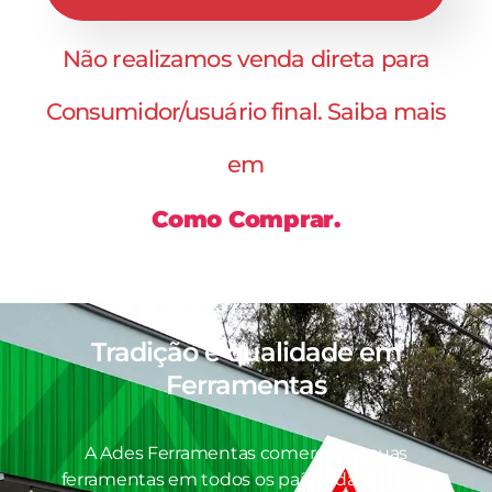
Não realizamos venda direta para
Consumidor/usuário final. Saiba mais
em
Como Comprar.
Tradição e qualidade em
Ferramentas
A Ades Ferramentas comercializa suas
ferramentas em todos os países da América