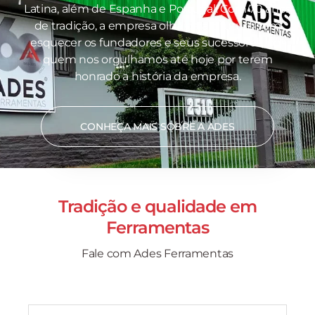
Latina, além de Espanha e Portugal. Com 70 anos
de tradição, a empresa olha para o futuro sem
esquecer os fundadores e seus sucessores, por
quem nos orgulhamos até hoje por terem
honrado a história da empresa.
CONHEÇA MAIS SOBRE A ADES
Tradição e qualidade em
Ferramentas
Fale com Ades Ferramentas