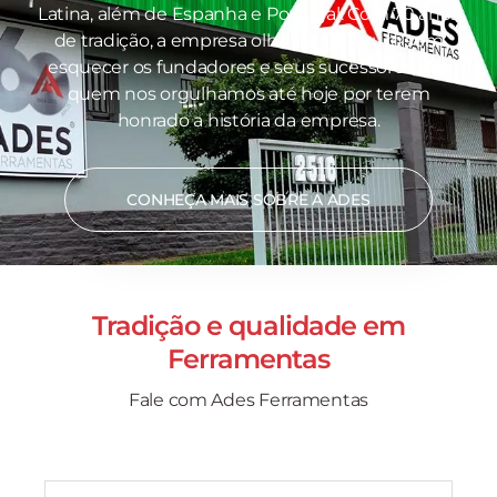
Latina, além de Espanha e Portugal. Com 70 anos
de tradição, a empresa olha para o futuro sem
esquecer os fundadores e seus sucessores, por
quem nos orgulhamos até hoje por terem
honrado a história da empresa.
CONHEÇA MAIS SOBRE A ADES
Tradição e qualidade em
Ferramentas
Fale com Ades Ferramentas