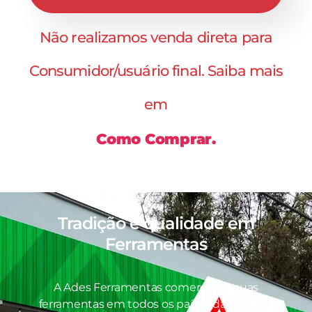
Não realizamos venda direta para
Consumidor/usuário final. Saiba mais
em
Como Comprar.
Tradição e qualidade em
Ferramentas
A Ades Ferramentas comercializa suas
ferramentas em todos os países da América