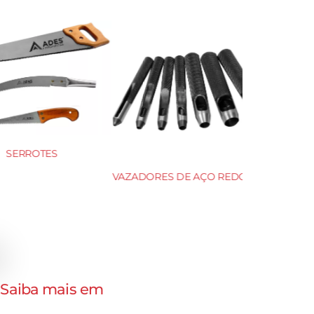
CHATA 15×150
SERRAS CIRCULARES HSS DIN
1837 A e 1838 B
. Saiba mais em