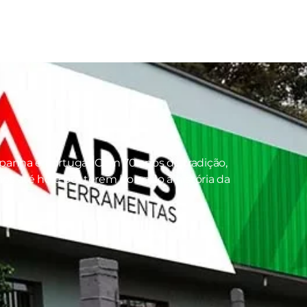
panha e Portugal. Com 70 anos de tradição,
s até hoje por terem honrado a história da