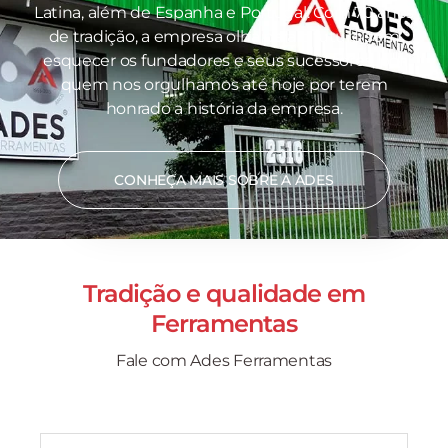
Latina, além de Espanha e Portugal. Com 70 anos
de tradição, a empresa olha para o futuro sem
esquecer os fundadores e seus sucessores, por
quem nos orgulhamos até hoje por terem
honrado a história da empresa.
CONHEÇA MAIS SOBRE A ADES
Tradição e qualidade em
Ferramentas
Fale com Ades Ferramentas