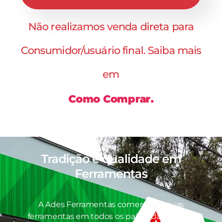
Não realizamos venda direta para
Consumidor/usuário final. Saiba mais
em
Como Comprar.
Tradição e qualidade em
Ferramentas
A Ades Ferramentas comercializa suas
ferramentas em todos os países da América