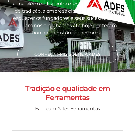
Latina, além de Espanha e Portugal. Com 70 anos
de tradição, a empresa olha para o futuro sem
esquecer os fundadores e seus sucessores, por
quem nos orgulhamos até hoje por terem
honrado a história da empresa.
CONHEÇA MAIS SOBRE A ADES
Tradição e qualidade em
Ferramentas
Fale com Ades Ferramentas