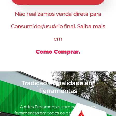
Não realizamos venda direta para
Consumidor/usuário final. Saiba mais
em
Como Comprar.
Tradição e qualidade em
Ferramentas
A Ades Ferramentas comercializa suas
ferramentas em todos os países da América