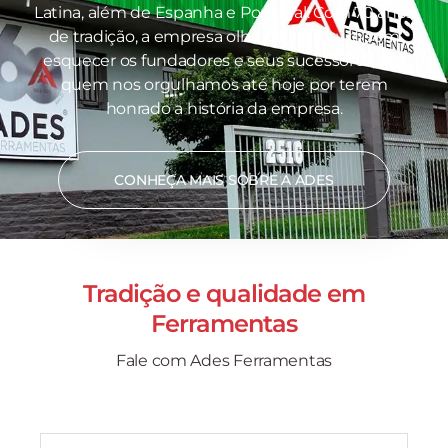
Latina, além de Espanha e Portugal. Com 70 anos
de tradição, a empresa olha para o futuro sem
esquecer os fundadores e seus sucessores, por
quem nos orgulhamos até hoje por terem
honrado a história da empresa.
CONHEÇA MAIS SOBRE A ADES
Tradição e qualidade em
Ferramentas
Fale com Ades Ferramentas