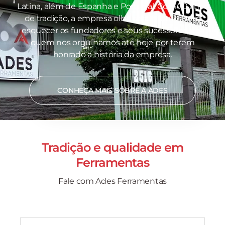
Latina, além de Espanha e Portugal. Com 70 anos
de tradição, a empresa olha para o futuro sem
esquecer os fundadores e seus sucessores, por
quem nos orgulhamos até hoje por terem
honrado a história da empresa.
CONHEÇA MAIS SOBRE A ADES
Tradição e qualidade em
Ferramentas
Fale com Ades Ferramentas