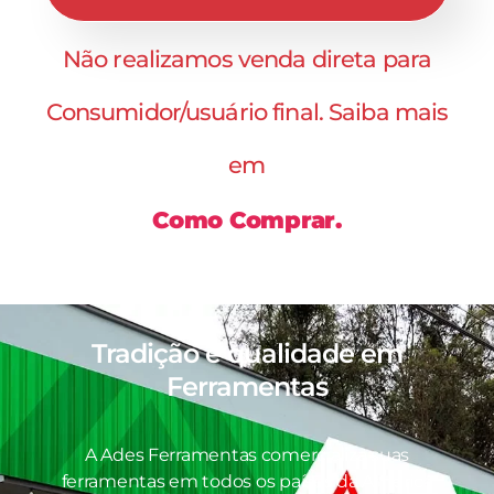
Não realizamos venda direta para
Consumidor/usuário final. Saiba mais
em
Como Comprar.
Tradição e qualidade em
Ferramentas
A Ades Ferramentas comercializa suas
ferramentas em todos os países da América