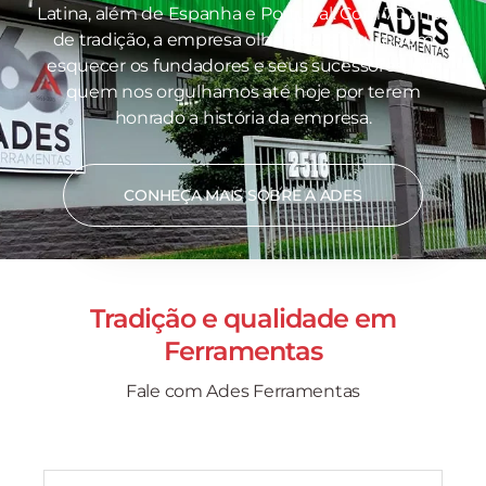
Latina, além de Espanha e Portugal. Com 70 anos
de tradição, a empresa olha para o futuro sem
esquecer os fundadores e seus sucessores, por
quem nos orgulhamos até hoje por terem
honrado a história da empresa.
CONHEÇA MAIS SOBRE A ADES
Tradição e qualidade em
Ferramentas
Fale com Ades Ferramentas