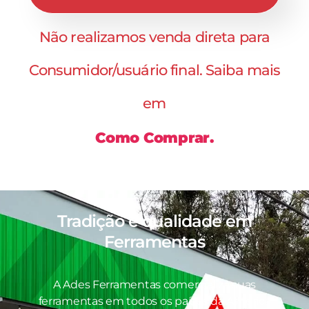
Não realizamos venda direta para
Consumidor/usuário final. Saiba mais
em
Como Comprar.
Tradição e qualidade em
Ferramentas
A Ades Ferramentas comercializa suas
ferramentas em todos os países da América